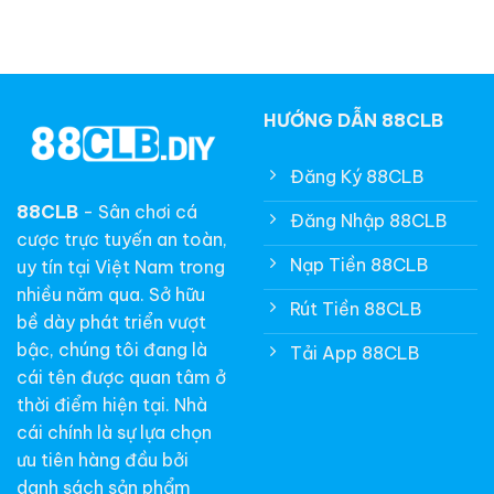
HƯỚNG DẪN 88CLB
Đăng Ký 88CLB
88CLB
- Sân chơi cá
Đăng Nhập 88CLB
cược trực tuyến an toàn,
Nạp Tiền 88CLB
uy tín tại Việt Nam trong
nhiều năm qua. Sở hữu
Rút Tiền 88CLB
bề dày phát triển vượt
bậc, chúng tôi đang là
Tải App 88CLB
cái tên được quan tâm ở
thời điểm hiện tại. Nhà
cái chính là sự lựa chọn
ưu tiên hàng đầu bởi
danh sách sản phẩm