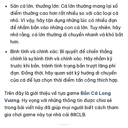
Săn cá lớn, thưởng lớn: Cá lớn thường mang lại số
điểm thưởng cao hơn rất nhiều so với các loại cá
nhỏ. Vì vậy, hãy tận dụng những lúc có nhiều đạn
để nhắm bắn vào những con cá lớn. Tuy nhiên, hãy
nhớ rằng, cá lớn thường di chuyển nhanh và khó bắt
hơn.
Bình tĩnh và chính xác: Bí quyết để chiến thắng
chính là sự bình tĩnh và chính xác. Hãy nhắm kỹ
trước khi bắn, tránh tình trạng bắn trượt lãng phí
đạn. Đồng thời, hãy quan sát kỹ hướng di chuyển
của cá để lựa chọn thời điểm tấn công thích hợp.
Trên đây là giới thiệu về tựa game
Bắn Cá Long
Vương
. Hy vọng với những thông tin được chia sẻ
trong bài viết này đã giúp mọi người biết cách tham
gia chơi game này tại nhà cái 88CLB.