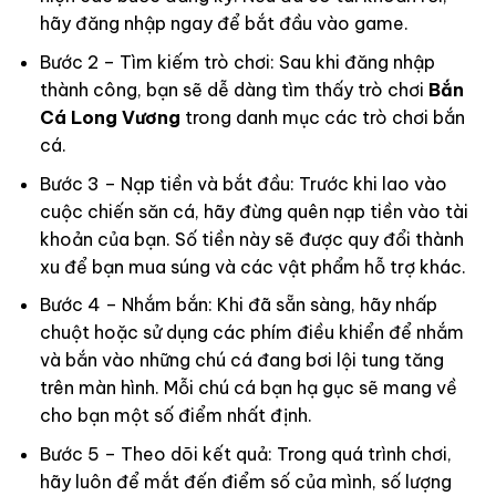
hãy đăng nhập ngay để bắt đầu vào game.
Bước 2 – Tìm kiếm trò chơi: Sau khi đăng nhập
thành công, bạn sẽ dễ dàng tìm thấy trò chơi
Bắn
Cá Long Vương
trong danh mục các trò chơi bắn
cá.
Bước 3 – Nạp tiền và bắt đầu: Trước khi lao vào
cuộc chiến săn cá, hãy đừng quên nạp tiền vào tài
khoản của bạn. Số tiền này sẽ được quy đổi thành
xu để bạn mua súng và các vật phẩm hỗ trợ khác.
Bước 4 – Nhắm bắn: Khi đã sẵn sàng, hãy nhấp
chuột hoặc sử dụng các phím điều khiển để nhắm
và bắn vào những chú cá đang bơi lội tung tăng
trên màn hình. Mỗi chú cá bạn hạ gục sẽ mang về
cho bạn một số điểm nhất định.
Bước 5 – Theo dõi kết quả: Trong quá trình chơi,
hãy luôn để mắt đến điểm số của mình, số lượng