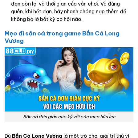
đạn còn lại và thời gian của ván chơi. Và đừng
quên, khi hết đạn, hãy nhanh chóng nạp thêm để
không bỏ lỡ bất kỳ cơ hội nào.
Mẹo đi săn cá trong game Bắn Cá Long
Vương
Săn cá đơn giản cực kỳ với các mẹo hữu ích
Dù
Bắn Cá Long Vương
là một trò chơi giải trí thú vị