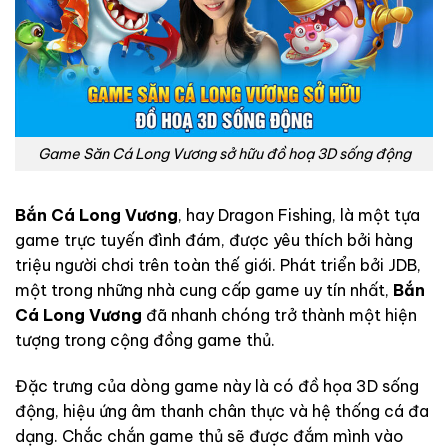
Game Săn Cá Long Vương sở hữu đồ hoạ 3D sống động
Bắn Cá Long Vương
, hay Dragon Fishing, là một tựa
game trực tuyến đình đám, được yêu thích bởi hàng
triệu người chơi trên toàn thế giới. Phát triển bởi JDB,
một trong những nhà cung cấp game uy tín nhất,
Bắn
Cá Long Vương
đã nhanh chóng trở thành một hiện
tượng trong cộng đồng game thủ.
Đặc trưng của dòng game này là có đồ họa 3D sống
động, hiệu ứng âm thanh chân thực và hệ thống cá đa
dạng. Chắc chắn game thủ sẽ được đắm mình vào