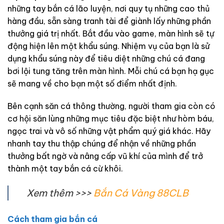
những tay bắn cá lão luyện, nơi quy tụ những cao thủ
hàng đầu, sẵn sàng tranh tài để giành lấy những phần
thưởng giá trị nhất. Bắt đầu vào game, màn hình sẽ tự
động hiện lên một khẩu súng. Nhiệm vụ của bạn là sử
dụng khẩu súng này để tiêu diệt những chú cá đang
bơi lội tung tăng trên màn hình. Mỗi chú cá bạn hạ gục
sẽ mang về cho bạn một số điểm nhất định.
Bên cạnh săn cá thông thường, người tham gia còn có
cơ hội săn lùng những mục tiêu đặc biệt như hòm báu,
ngọc trai và vô số những vật phẩm quý giá khác. Hãy
nhanh tay thu thập chúng để nhận về những phần
thưởng bất ngờ và nâng cấp vũ khí của mình để trở
thành một tay bắn cá cừ khôi.
Xem thêm >>>
Bắn Cá Vàng 88CLB
Cách tham gia bắn cá