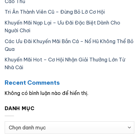
Cao Thủ
Tri Ân Thành Viên Cũ – Đừng Bỏ Lỡ Cơ Hội
Khuyến Mãi Nạp Lại – Ưu Đãi Đặc Biệt Dành Cho
Người Chơi
Các Ưu Đãi Khuyến Mãi Bắn Cá – Nổ Hũ Không Thể Bỏ
Qua
Khuyến Mãi Hot – Cơ Hội Nhận Giải Thưởng Lớn Từ
Nhà Cái
Recent Comments
Không có bình luận nào để hiển thị.
DANH MỤC
Danh
mục