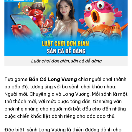
Luật chơi đơn giản, săn cá dễ dàng
Tựa game
Bắn Cá Long Vương
chia người chơi thành
ba cấp độ, tương ứng với ba sảnh chơi khác nhau:
Người mới, Chuyên gia và Long Vương. Mỗi sảnh là một
thử thách mới, với mức cược tăng dần, từ những ván
chơi nhẹ nhàng cho người mới bắt đầu cho đến những
cuộc chiến khốc liệt dành riêng cho các cao thủ.
Đặc biệt, sảnh Long Vương là thiên đường dành cho